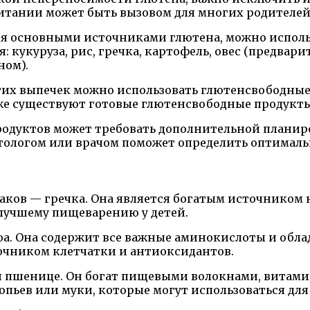
итании может быть вызовом для многих родителей
я основными источниками глютена, можно использ
я: кукуруза, рис, гречка, картофель, овес (предв
ном).
угих выпечек можно использовать глютенсвободные 
акже существуют готовые глютенсвободные продукт
родуктов может требовать дополнительной планир
етологом или врачом поможет определить оптималь
ков — гречка. Она является богатым источником кл
 лучшему пищеварению у детей.
а. Она содержит все важные аминокислоты и обла
очником клетчатки и антиоксидантов.
й пшенице. Он богат пищевыми волокнами, витами
опьев или муки, которые могут использоваться для