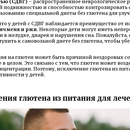
ью (СДВГ)
– распространенное неврологическое р
 подвижностью и способностью контролировать св
ользованию специальной диеты без глютена для улу
что у детей с СДВГ наблюдается преимущество от 
 ячменя и ржи
. Некоторые дети могут иметь непе
 в желудке, диарея и нарушения сна. Пожалуйста,
тупить к самовольной диете без глютена, чтобы уб
ргия на глютен может быть причиной нездоровых со
в целом. Это связано с тем, что глютен может воз
онцентрации. Поэтому, исключение глютена из пи
ивности у детей.
ия глютена из питания для лече