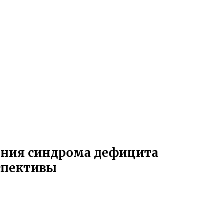
ения синдрома дефицита
спективы