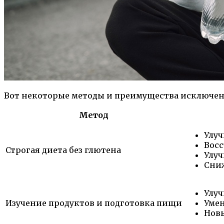
Вот некоторые методы и преимущества исключени
Метод
Улуч
Вос
Строгая диета без глютена
Улу
Сни
Улуч
Изучение продуктов и подготовка пищи
Умен
Нов