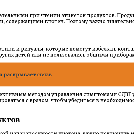
тельными при чтении этикеток продуктов. Продук
, содержащими глютен. Поэтому важно тщательно 
тики и ритуалы, которые помогут избежать контак
других детей или не пользовались общими прибора
а раскрывает связь
ективным методом управления симптомами СДВГ у 
роваться с врачом, чтобы убедиться в необходимо
уктов
кой непереносимости глютена, важно исключить из