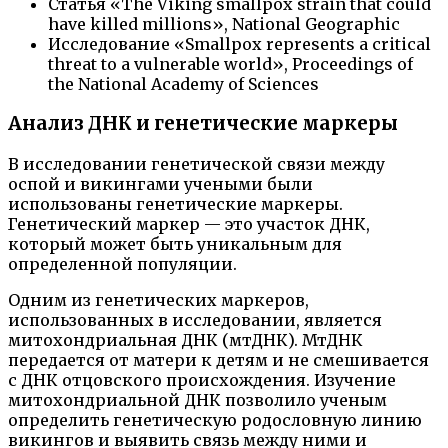
Статья «The Viking smallpox strain that could
have killed millions», National Geographic
Исследование «Smallpox represents a critical
threat to a vulnerable world», Proceedings of
the National Academy of Sciences
Анализ ДНК и генетические маркеры
В исследовании генетической связи между
оспой и викингами учеными были
использованы генетические маркеры.
Генетический маркер — это участок ДНК,
который может быть уникальным для
определенной популяции.
Одним из генетических маркеров,
использованных в исследовании, является
митохондриальная ДНК (мтДНК). МтДНК
передается от матери к детям и не смешивается
с ДНК отцовского происхождения. Изучение
митохондриальной ДНК позволило ученым
определить генетическую родословную линию
викингов и выявить связь между ними и