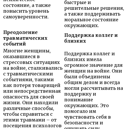
быстрые и
состояние, а также
решительные решения,
повысить уровень
а также поддерживать
самоуверенности.
моральное состояние
окружающих.
Преодоление
Поддержка коллег и
травматических
близких
событий
Многие женщины,
Поддержка коллег и
оказавшиеся в
близких имела
стрессовых ситуациях
огромное значение для
на войне, сталкивались
женщин на войне. Они
с травматическими
были объединены
событиями, такими
общим делом и всегда
как потеря товарищей
могли рассчитывать на
или непосредственная
поддержку и
опасность для своей
понимание
жизни. Они находили
окружающих. Это
различные способы,
помогало им
чтобы справиться с
чувствовать себя в
этими травмами – от
безопасности и
посещения психологов
ощущать силу