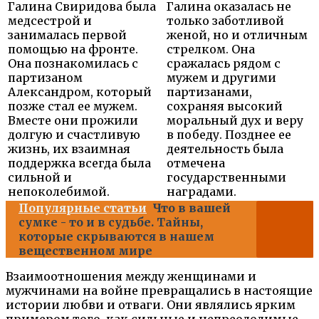
Галина Свиридова была
Галина оказалась не
медсестрой и
только заботливой
занималась первой
женой, но и отличным
помощью на фронте.
стрелком. Она
Она познакомилась с
сражалась рядом с
партизаном
мужем и другими
Александром, который
партизанами,
позже стал ее мужем.
сохраняя высокий
Вместе они прожили
моральный дух и веру
долгую и счастливую
в победу. Позднее ее
жизнь, их взаимная
деятельность была
поддержка всегда была
отмечена
сильной и
государственными
непоколебимой.
наградами.
Популярные статьи
Что в вашей
сумке - то и в судьбе. Тайны,
которые скрываются в нашем
вещественном мире
Взаимоотношения между женщинами и
мужчинами на войне превращались в настоящие
истории любви и отваги. Они являлись ярким