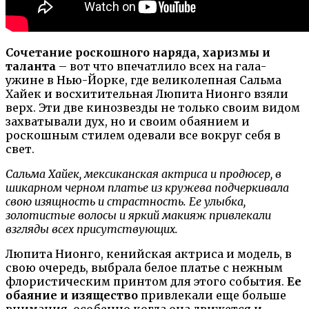
Сочетание роскошного наряда, харизмы и
таланта
– вот что впечатлило всех на гала-
ужине в Нью-Йорке, где великолепная Сальма
Хайек и восхитительная Люпита Нионго взяли
верх. Эти две кинозвезды не только своим видом
захватывали дух, но и своим обаянием и
роскошным стилем одевали все вокруг себя в
свет.
Сальма Хайек, мексиканская актриса и продюсер, в
шикарном черном платье из кружева подчеркивала
свою изящность и страстность. Ее улыбка,
золотистые волосы и яркий макияж привлекали
взгляды всех присутствующих.
Люпита Нионго, кенийская актриса и модель, в
свою очередь, выбрала белое платье с нежным
флористическим принтом для этого события.
Ее
обаяние и изящество
привлекали еще больше
внимания, особенно когда она движется и