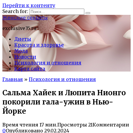
Перейти к контенту
Search for:
Женские секреты
exclusive35.ru
Диеты
Красота и здоровье
Мода
Новости
Психология и отношения
Карта сайта
Главная
»
Психология и отношения
Сальма Хайек и Люпита Нионго
покорили гала-ужин в Нью-
Йорке
Время чтения
17 мин.
Просмотры
21
Комментарии
0
Опубликовано
29.02.2024