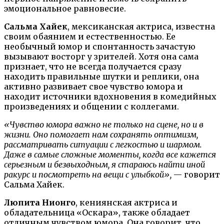
эмоциональное равновесие.
Сальма Хайек
, мексиканская актриса, известна
своим обаянием и естественностью. Ее
необычный юмор и спонтанность зачастую
вызывают восторг у зрителей. Хотя она сама
признает, что не всегда получается сразу
находить правильные шутки и реплики, она
активно развивает свое чувство юмора и
находит источники вдохновения в комедийных
произведениях и общении с коллегами.
«Чувство юмора важно не только на сцене, но и в
жизни. Оно помогает нам сохранять оптимизм,
рассматривать ситуации с легкостью и шармом.
Даже в самые сложные моменты, когда все кажется
серьезным и безвыходным, я стараюсь найти иной
ракурс и посмотреть на вещи с улыбкой»,
— говорит
Сальма Хайек.
Люпита Нионго
, кениянская актриса и
обладательница «Оскара», также обладает
отличным чувством юмора. Она говорит, что