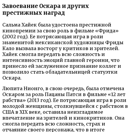
Завоевание Оскара и других
престижных наград
Сальма Хайек была удостоена престижной
кинопремии за свою роль в фильме «Фрида»
(2002 год). Ее потрясающая игра в роли
знаменитой мексиканской художницы Фриды
Кало вызвала восторг у критиков и зрителей.
Хайек смогла передать всю сложность и
интенсивность эмоций главной героини, что
принесло ей заслуженное признание коллег и
позволило стать обладательницей статуэтки
Оскара.
Люпита Нионго, в свою очередь, была отмечена
Оскаром за роль Пацаны Патси в фильме «12 лет
рабства» (2013 год). Ее потрясающая игра в роли
молодой женщины, столкнувшейся с рабством в
США в XIX веке, оставила неизгладимое
впечатление на зрителей и кинокритиков. Она
смогла передать всю сложность, страх и
отчаяние своего персонажа, что в итоге