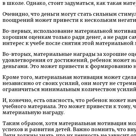
в школе. Однако, стоит задуматься, как такая ма
Очевидно, что деньги могут стать сильным стимул
поощрений может привести к нескольким негат
Во-первых, использование материальной мотиваци
хорошим оценкам только ради денег, а не ради са
интерес к учебе после снятия этой материальной
Во-вторых, материальные награды за хорошие оц
удовлетворения от достижений, ребенок может нач
деньгами. Это может привести к формированию н
Кроме того, материальная мотивация может сделат
независимо от своих усилий, они могут не стрем
ограничиться минимальным количеством усилий, 
И, конечно, есть опасность, что ребенок может на
учебного материала. Это может привести к тому,
материальную награду.
Таким образом, хотя материальная мотивация мо
успехов и развития детей. Важно помнить, что в
Дети должны знать, что их ценность не зависит о