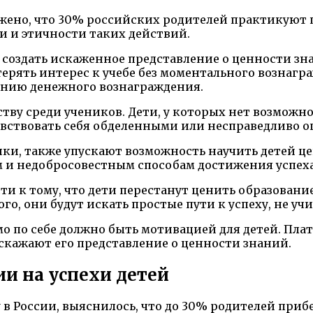
жено, что 30% российских родителей практикуют п
и и этичности таких действий.
т создать искаженное представление о ценности з
ерять интерес к учебе без моментального вознагра
чению денежного вознаграждения.
тву среди учеников. Дети, у которых нет возможно
увствовать себя обделенными или несправедливо 
нки, также упускают возможность научить детей це
им и недобросовестным способам достижения успеха
ти к тому, что дети перестанут ценить образование
о, они будут искать простые пути к успеху, не уч
мо по себе должно быть мотивацией для детей. Пла
скажают его представление о ценности знаний.
и на успехи детей
в России, выяснилось, что до 30% родителей приб