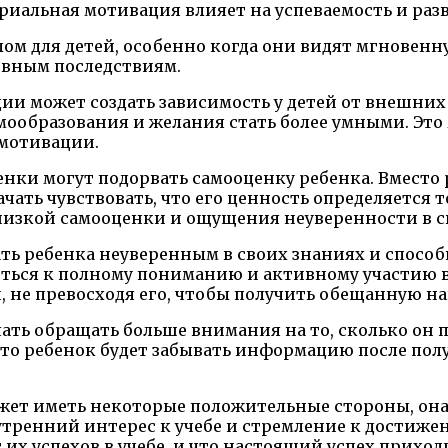
териальная мотивация влияет на успеваемость и раз
ом для детей, особенно когда они видят мгновенну
ивным последствиям.
и может создать зависимость у детей от внешних 
мообразования и желания стать более умными. Это 
 мотивации.
енки могут подорвать самооценку ребенка. Вмест
ать чувствовать, что его ценность определяется т
изкой самооценки и ощущения неуверенности в св
ь ребенка неуверенным в своих знаниях и способн
иться к полному пониманию и активному участию в 
не превосходя его, чтобы получить обещанную на
чать обращать больше внимания на то, сколько он п
 что ребенок будет забывать информацию после по
жет иметь некоторые положительные стороны, она
нутренний интерес к учебе и стремление к достиж
т их успехов в учебе, и что настоящий успех прихо