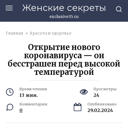
Перейти
Женские секреты
к
контенту
exclusive35.ru
Главная
»
Красота и здоровье
Открытие нового
коронавируса — он
бесстрашен перед высокой
температурой
Время чтения
Просмотры
13 мин.
24
Комментарии
Опубликовано
0
29.02.2024