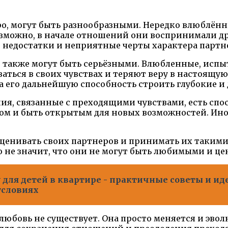
о, могут быть разнообразными. Нередко влюблённ
зможно, в начале отношений они воспринимали дру
 недостатки и неприятные черты характера партн
акже могут быть серьёзными. Влюбленные, испыт
ться в своих чувствах и теряют веру в настоящую
а его дальнейшую способность строить глубокие 
ния, связанные с преходящими чувствами, есть сп
хом и быть открытым для новых возможностей. Иног
оценивать своих партнеров и принимать их такими,
о не значит, что они не могут быть любимыми и це
у для детей в квартире - практичные советы и и
условиях
о любовь не существует. Она просто меняется и эв