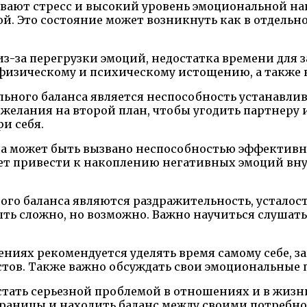
вают стресс и высокий уровень эмоциональной на
й. Это состояние может возникнуть как в отдельн
-за перегрузки эмоций, недостатка времени для з
 физическому и психическому истощению, а также
ного баланса является неспособность устанавлив
 желания на второй план, чтобы угодить партнеру 
и себя.
а может быть вызвано неспособностью эффективно
жет привести к накоплению негативных эмоций вну
о баланса являются раздражительность, усталост
ь сложно, но возможно. Важно научиться слушать 
ниях рекомендуется уделять время самому себе, з
стов. Также важно обсуждать свои эмоциональные 
тать серьезной проблемой в отношениях и в жизни
 границы и находить баланс между своими потребн