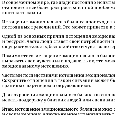
В современном мире, где люди постоянно испыты
становится все более распространенной проблемо
контексте жизни.
Истощение эмоционального баланса происходит из
постоянных треволнений. Это может привести к
Одной из основных причин истощения эмоциональ
и ресурсы. Часто люди ставят свои потребности и
ощущают усталость, беспокойство и чувство потер
Помимо этого, истощение эмоционального баланс
выражать свои чувства или подавлять их, это мо
эмоциональному истощению.
Частыми последствиями истощения эмоциональног
Сохранить отношения в такой ситуации может быт
границы с партнером и окружающими.
Для сохранения эмоционального баланса в отноше
искать поддержку у близких людей или специали
Итак, истощение эмоционального баланса может с
и своим эмоциям, а также умение устанавливать