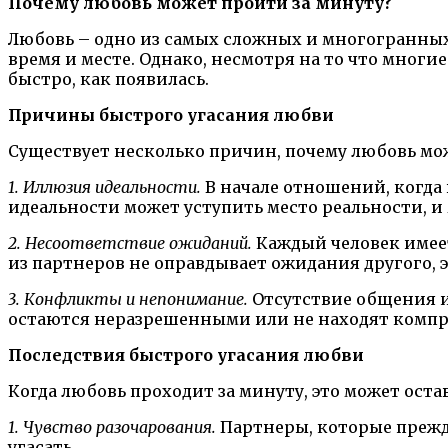
Почему любовь может пройти за минуту?
Любовь – одно из самых сложных и многогранных
время и месте. Однако, несмотря на то что мног
быстро, как появилась.
Причины быстрого угасания любви
Существует несколько причин, почему любовь мож
1. Иллюзия идеальности.
В начале отношений, когда 
идеальности может уступить место реальности, и
2. Несоответствие ожиданий.
Каждый человек имеет
из партнеров не оправдывает ожидания другого, 
3. Конфликты и непонимание.
Отсутствие общения и
остаются неразрешенными или не находят компро
Последствия быстрого угасания любви
Когда любовь проходит за минуту, это может ост
1. Чувство разочарования.
Партнеры, которые прежде
угасать.