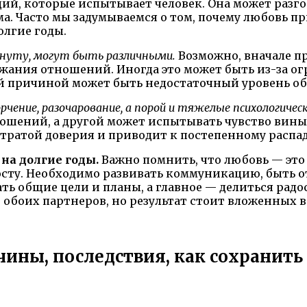
й, которые испытывает человек. Она может разгор
ма. Часто мы задумываемся о том, почему любовь пр
лгие годы.
нуту, могут быть различными.
Возможно, вначале п
ржания отношений. Иногда это может быть из-за 
й причиной может быть недостаточный уровень об
ение, разочарование, а порой и тяжелые психологичес
ошений, а другой может испытывать чувство вины
утратой доверия и приводит к постепенному распа
на долгие годы.
Важно помнить, что любовь — это 
ту. Необходимо развивать коммуникацию, быть о
ать общие цели и планы, а главное — делиться рад
боих партнеров, но результат стоит вложенных в
чины, последствия, как сохранит