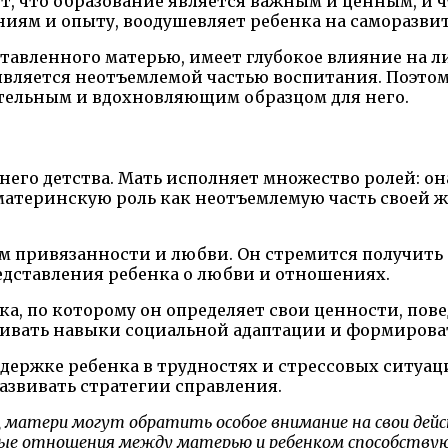
, что образование является важным и ценным, и 
ниям и опыту, воодушевляет ребенка на саморазвит
ставленного матерью, имеет глубокое влияние на л
ляется неотъемлемой частью воспитания. Поэтому,
ительным и вдохновляющим образцом для него.
него детства. Мать исполняет множество ролей: он
материнскую роль как неотъемлемую часть своей ж
м привязанности и любви. Он стремится получить о
дставления ребенка о любви и отношениях.
ка, по которому он определяет свои ценности, по
вивать навыки социальной адаптации и формирова
держке ребенка в трудностях и стрессовых ситуац
звивать стратегии справления.
а, матери могут обратить особое внимание на свои дей
ые отношения между матерью и ребенком способствую