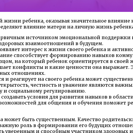
 жизни ребенка, оказывая значительное влияние 
ределяют влияние матери на личную жизнь ребенка
ервичным источником эмоциональной поддержки и 
я здоровых взаимоотношений в будущем.
оявляет интерес к жизни своего ребенка и активно 
имание способствует формированию навыков комму
цом, на который ребенок ориентируется в своей ж
ешает конфликты и какие ценности она выражает. 
нных отношениях.
я и реагирует на своего ребенка может существен
 Открытость, честность и уважение являются важ
у и социальному регулированию.
создавать условия для развития навыков в облас
озможностей для общения и обучения поможет реб
ка может быть существенным. Качество родительс
т важную роль в формировании его будущих отнош
ть уверенным и способным участником здоровых и