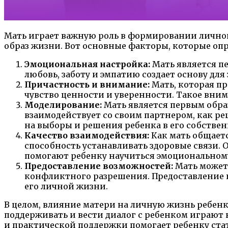
Мать играет важную роль в формировании личной
образ жизни. Вот основные факторы, которые оп
Эмоциональная настройка:
Мать является п
любовь, заботу и эмпатию создает основу дл
Причастность и внимание:
Мать, которая пр
чувство ценности и уверенности. Такое вн
Моделирование:
Мать является первым образ
взаимодействует со своим партнером, как р
на выборы и решения ребенка в его собстве
Качество взаимодействия:
Как мать общаетс
способность устанавливать здоровые связи.
помогают ребенку научиться эмоциональном
Предоставление возможностей:
Мать может 
конфликтного разрешения. Предоставление в
его личной жизни.
В целом, влияние матери на личную жизнь ребен
поддерживать и вести диалог с ребенком играю
и практической поддержки помогает ребенку ста