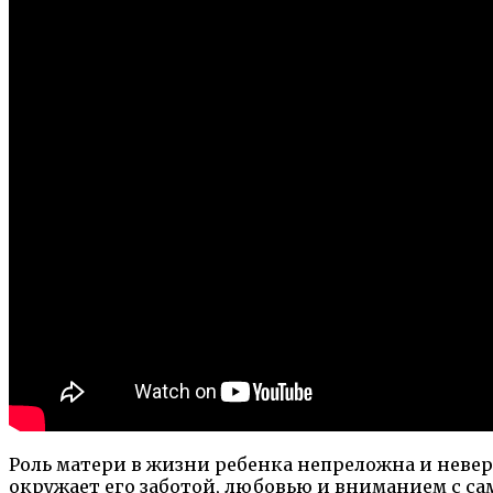
Роль матери в жизни ребенка непреложна и неве
окружает его заботой, любовью и вниманием с са