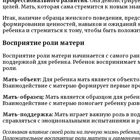
профессионального развития.
Она демонстрирует
целей. Мать, которая сама стремится к новым зна
Итак, наличие образца женского поведения, пред
формировании ценностей, навыков и ожиданий яв
ребенка и стремиться к тому, чтобы быть полож
Восприятие роли матери
Восприятие роли матери начинается с самого ран
поддержкой для ребенка. Ребенок воспринимает 
роли.
Мать-объект:
Для ребенка мать является объекто
Взаимодействие с матерью формирует первые пре
Мать-образец:
Мать является образцом для ребен
Взаимодействие с матерью помогает ребенку раз
Мать-поддержка:
Мать играет важную роль в под
справляться с эмоциональными испытаниями и ра
Осознавая влияние своей роли на личную жизнь ребенк
Положительное восприятие роли матери и гармоничн