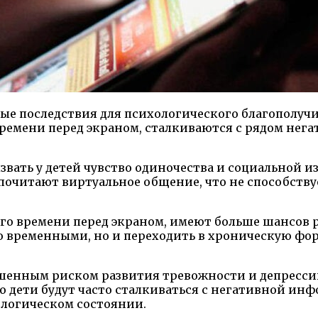
ые последствия для психологического благополучи
времени перед экраном, сталкиваются с рядом не
вать у детей чувство одиночества и социальной из
дпочитают виртуальное общение, что не способств
ого времени перед экраном, имеют больше шансов
ко временными, но и переходить в хроническую фо
шенным риском развития тревожности и депрессии
то дети будут часто сталкиваться с негативной ин
хологическом состоянии.