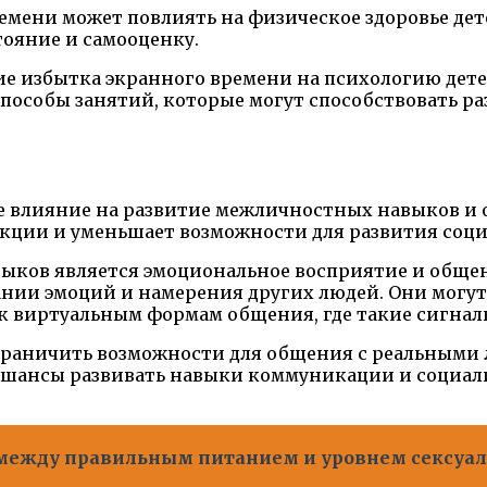
емени может повлиять на физическое здоровье дете
тояние и самооценку.
ние избытка экранного времени на психологию дет
пособы занятий, которые могут способствовать р
 влияние на развитие межличностных навыков и о
кции и уменьшает возможности для развития соц
ков является эмоциональное восприятие и общени
нии эмоций и намерения других людей. Они могут
и к виртуальным формам общения, где такие сигна
ограничить возможности для общения с реальным
 шансы развивать навыки коммуникации и социали
ь между правильным питанием и уровнем сексуал