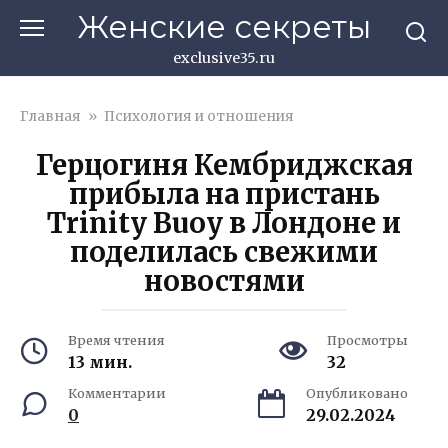
Перейти
Женские секреты
к
контенту
exclusive35.ru
Главная
»
Психология и отношения
Герцогиня Кембриджская
прибыла на пристань
Trinity Buoy в Лондоне и
поделилась свежими
новостями
Время чтения
Просмотры
13 мин.
32
Комментарии
Опубликовано
0
29.02.2024