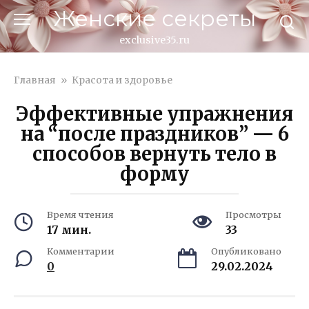
Перейти
Женские секреты
к
контенту
exclusive35.ru
Главная
»
Красота и здоровье
Эффективные упражнения
на “после праздников” — 6
способов вернуть тело в
форму
Время чтения
Просмотры
17 мин.
33
Комментарии
Опубликовано
0
29.02.2024