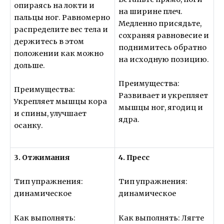
опираясь на локти и
на ширине плеч.
пальцы ног. Равномерно
Медленно присядьте,
распределите вес тела и
сохраняя равновесие и
держитесь в этом
поднимитесь обратно
положении как можно
на исходную позицию.
дольше.
Преимущества:
Преимущества:
Развивает и укрепляет
Укрепляет мышцы кора
мышцы ног, ягодиц и
и спины, улучшает
ядра.
осанку.
3. Отжимания
4. Пресс
Тип упражнения:
Тип упражнения:
динамическое
динамическое
Как выполнять:
Как выполнять: Лягте