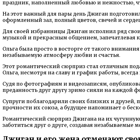
праздник, наполненный любовью и нежностью, ч
На этот важный для пары день Джиган подготовил
оформленный зал, полный цветов, свечей и серде
Для своей избранницы Джиган исполнил ряд свои
музыкой и прекрасным общением, запечатлевая к
Ольга была просто в восторге от такого внимания
незабываемую атмосферу любви и счастья.
Этот романтический сюрприз стал отличным под
Ольга, несмотря на славу и график работы, всегд
Судя по фотографиям и видеозаписям, опубликова
преданность друг другу зримо сияли на каждой 
Супруги поблагодарили своих близких и друзей, 
прочности их союза, а будущее напоминает о бе
Романтический сюрприз Джигана на их чугунную с
заботиться друг о друге, создавая незабываемые
Джиган и его жена отмечают сво