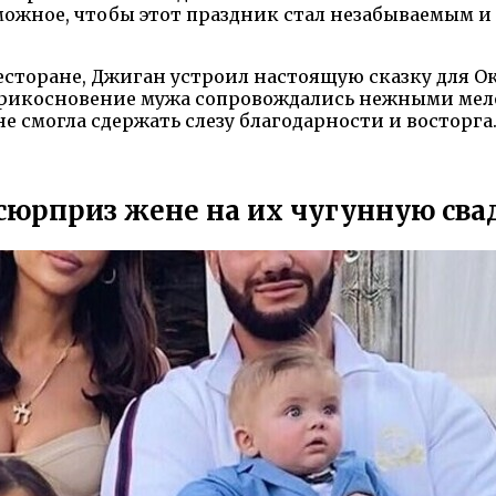
можное, чтобы этот праздник стал незабываемым и 
есторане, Джиган устроил настоящую сказку для О
рикосновение мужа сопровождались нежными мело
 смогла сдержать слезу благодарности и восторга
сюрприз жене на их чугунную сва