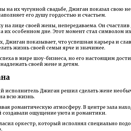
 на их чугунной свадьбе, Джиган показал свою не
аполняет его душу гордостью и счастьем.
 на лице своей жены, непередаваема. Он счастлив 
 их особенном дне. Этот момент стал символом их
, Джиган показывает, что успешная карьера и сла
елать жизнь своей семьи ярче и значимее.
спеха в мире шоу-бизнеса, но его настоящим дости
инадлежать своей жене и детям.
ана
ий исполнитель Джиган решил сделать жене необы
на всю жизнь.
давая романтическую атмосферу. В центре зала на
ей создавали ощущение уюта и романтики.
гласил оркестр, который исполнял специально по
.