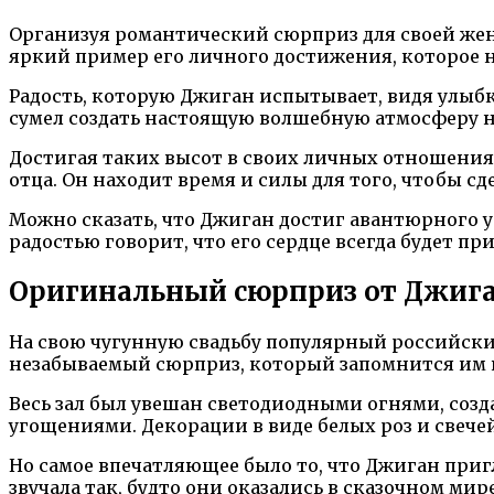
Организуя романтический сюрприз для своей жены
яркий пример его личного достижения, которое н
Радость, которую Джиган испытывает, видя улыбку
сумел создать настоящую волшебную атмосферу на
Достигая таких высот в своих личных отношениях
отца. Он находит время и силы для того, чтобы сд
Можно сказать, что Джиган достиг авантюрного у
радостью говорит, что его сердце всегда будет пр
Оригинальный сюрприз от Джиг
На свою чугунную свадьбу популярный российск
незабываемый сюрприз, который запомнится им 
Весь зал был увешан светодиодными огнями, соз
угощениями. Декорации в виде белых роз и свеч
Но самое впечатляющее было то, что Джиган при
звучала так, будто они оказались в сказочном мире