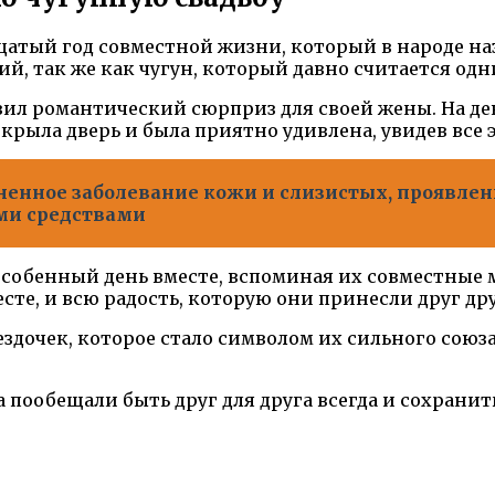
атый год совместной жизни, который в народе наз
, так же как чугун, который давно считается од
вил романтический сюрприз для своей жены. На де
рыла дверь и была приятно удивлена, увидев все э
ненное заболевание кожи и слизистых, проявле
ми средствами
особенный день вместе, вспоминая их совместные 
те, и всю радость, которую они принесли друг дру
ездочек, которое стало символом их сильного союз
 пообещали быть друг для друга всегда и сохранит