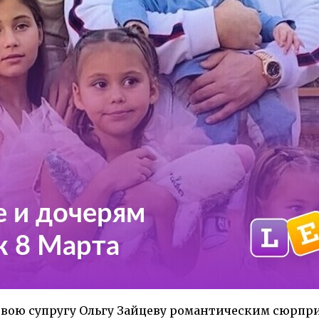
вою супругу Ольгу Зайцеву романтическим сюрприз