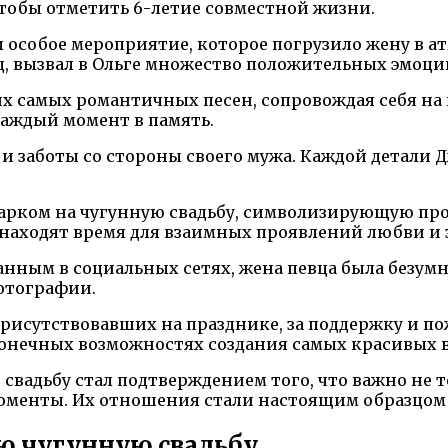
тобы отметить 6-летие совместной жизни.
 особое мероприятие, которое погрузило жену в а
ц, вызвал в Ольге множество положительных эмоци
х самых романтичных песен, сопровождая себя на
аждый момент в память.
 и заботы со стороны своего мужа. Каждой детали 
арком на чугунную свадьбу, символизирующую про
а находят время для взаимных проявлений любви и 
нным в социальных сетях, жена певца была безумно
фотографии.
присутствовавших на празднике, за поддержку и по
сконечных возможностях создания самых красивых
вадьбу стал подтверждением того, что важно не то
 моменты. Их отношения стали настоящим образцом
ю чугунную свадьбу