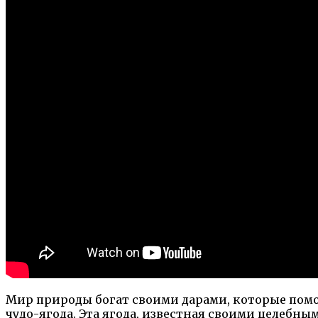
Мир природы богат своими дарами, которые помо
чудо-ягода. Эта ягода, известная своими целебн