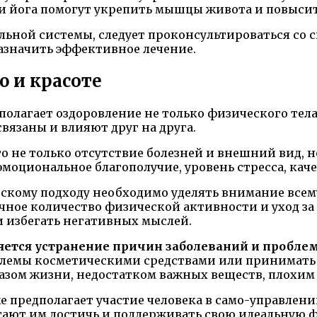
 и йога помогут укрепить мышцы живота и повыси
ельной системы, следует проконсультироваться со
азначить эффективное лечение.
ю и красоте
олагает оздоровление не только физического тела, 
вязаны и влияют друг на друга.
это не только отсутствие болезней и внешний вид,
 эмоциональное благополучие, уровень стресса, к
ескому подходу необходимо уделять внимание всем
чное количество физической активности и уход за
и избегать негативных мыслей.
ется устранение причин заболеваний и проблем 
лемы косметическими средствами или принимать л
азом жизни, недостатком важных веществ, плохим 
же предполагает участие человека в само-управле
ают им достичь и поддерживать свою идеальную ф