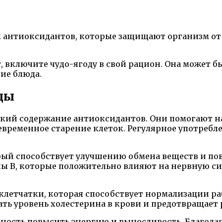
м антиоксидантов, которые защищают организм от
, включите чудо-ягоду в свой рацион. Она может б
гие блюда.
ды
ысокий содержание антиоксидантов. Они помогают 
ременное старение клеток. Регулярное употребл
торый способствует улучшению обмена веществ и п
 В, которые положительно влияют на нервную сис
клетчатки, которая способствует нормализации 
ть уровень холестерина в крови и предотвращает 
бность повысить энергию и выносливость. Благода