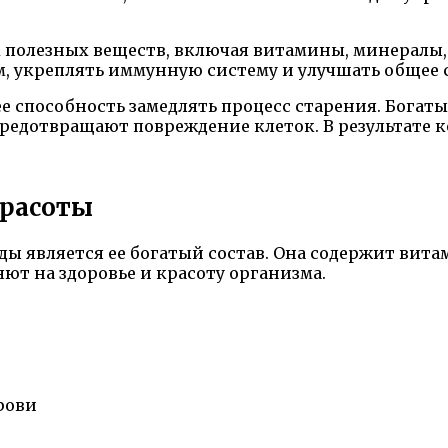
м полезных веществ, включая витамины, минералы
, укреплять иммунную систему и улучшать общее 
е способность замедлять процесс старения. Богат
едотвращают повреждение клеток. В результате ко
красоты
ды является ее богатый состав. Она содержит вит
ют на здоровье и красоту организма.
рови