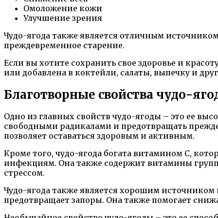
Омоложение кожи
Улучшение зрения
Чудо-ягода также является отличным источнико
преждевременное старение.
Если вы хотите сохранить свое здоровье и красоту
или добавлена в коктейли, салаты, выпечку и дру
Благотворные свойства чудо-яго
Одно из главных свойств чудо-ягоды – это ее в
свободными радикалами и предотвращать преждев
позволяет оставаться здоровым и активным.
Кроме того, чудо-ягода богата витамином С, ко
инфекциям. Она также содержит витамины группы
стрессом.
Чудо-ягода также является хорошим источником 
предотвращает запоры. Она также помогает снижа
Необычайное свойство чудо-ягоды – это ее спосо