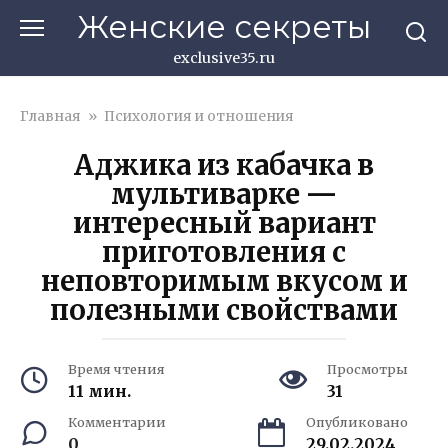
Перейти
Женские секреты
к
контенту
exclusive35.ru
Главная
»
Психология и отношения
Аджика из кабачка в
мультиварке —
интересный вариант
приготовления с
неповторимым вкусом и
полезными свойствами
Время чтения
Просмотры
11 мин.
31
Комментарии
Опубликовано
0
29.02.2024