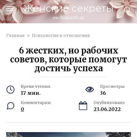
Перейти
Женские секреты
к
контенту
exclusive35.ru
Главная
»
Психология и отношения
6 жестких, но рабочих
советов, которые помогут
достичь успеха
Время чтения
Просмотры
17 мин.
36
Комментарии
Опубликовано
0
23.06.2022