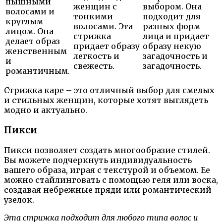
пышными
женщин с
выбором. Она
волосами и
тонкими
подходит для
круглым
волосами. Эта
разных форм
лицом. Она
стрижка
лица и придает
делает образ
придает образу
образу некую
женственным
легкость и
загадочность и
и
свежесть.
загадочность.
романтичным.
Стрижка каре – это отличный выбор для смелых
и стильных женщин, которые хотят выглядеть
модно и актуально.
Пикси
Пикси позволяет создать многообразие стилей.
Вы можете подчеркнуть индивидуальность
вашего образа, играя с текстурой и объемом. Ее
можно стайлинговать с помощью геля или воска,
создавая небрежные пряди или романтический
узелок.
Эта стрижка подходит для любого типа волос и