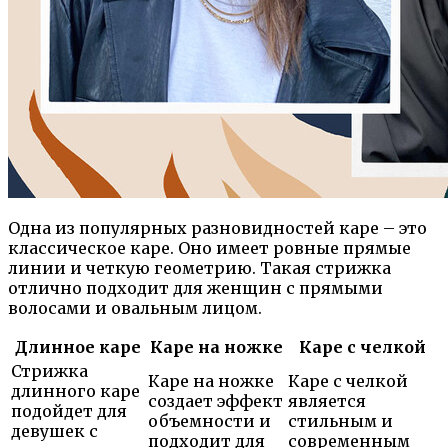
Одна из популярных разновидностей каре – это
классическое каре. Оно имеет ровные прямые
линии и четкую геометрию. Такая стрижка
отлично подходит для женщин с прямыми
волосами и овальным лицом.
Длинное каре
Каре на ножке
Каре с челкой
Стрижка
Каре на ножке
Каре с челкой
длинного каре
создает эффект
является
подойдет для
объемности и
стильным и
девушек с
подходит для
современным