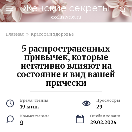
Перейти
Женские секреты
к
контенту
exclusive35.ru
Главная
»
Красота и здоровье
5 распространенных
привычек, которые
негативно влияют на
состояние и вид вашей
прически
Время чтения
Просмотры
19 мин.
29
Комментарии
Опубликовано
0
29.02.2024