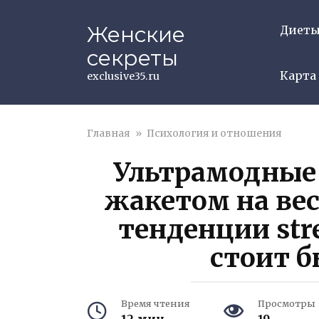
Перейти
к
Женские
Диет
контенту
секреты
Карта
exclusive35.ru
Главная
»
Психология и отношения
Ультрамодные
жакетом на ве
тенденции stre
стоит б
Время чтения
Просмотры