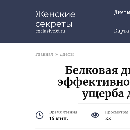
Перейти
к
Женские
Диет
контенту
секреты
Карта
exclusive35.ru
Главная
»
Диеты
Белковая д
эффективног
ущерба 
Время чтения
Просмотры
16 мин.
22