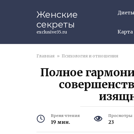
Перейти
к
Женские
Диет
контенту
секреты
Карта
exclusive35.ru
Главная
»
Психология и отношения
Полное гармони
совершенств
изящн
Время чтения
Просмотры
19 мин.
23