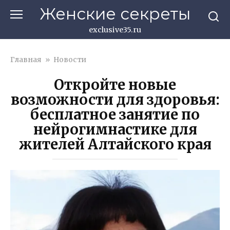
Перейти
Женские секреты
к
контенту
exclusive35.ru
Главная
»
Новости
Откройте новые
возможности для здоровья:
бесплатное занятие по
нейрогимнастике для
жителей Алтайского края