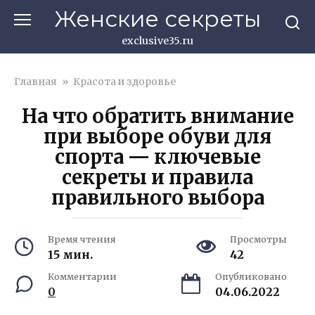
Перейти
Женские секреты
к
контенту
exclusive35.ru
Главная
»
Красота и здоровье
На что обратить внимание
при выборе обуви для
спорта — ключевые
секреты и правила
правильного выбора
Время чтения
Просмотры
15 мин.
42
Комментарии
Опубликовано
0
04.06.2022