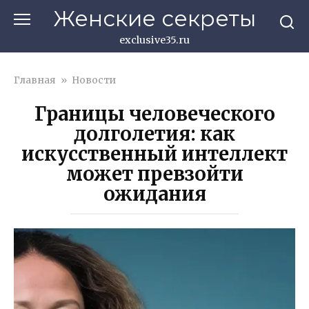
Перейти
Женские секреты
к
контенту
exclusive35.ru
Главная
»
Новости
Границы человеческого
долголетия: как
искусственный интеллект
может превзойти
ожидания