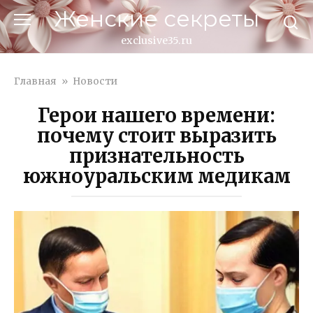
Перейти
Женские секреты
к
контенту
exclusive35.ru
Главная
»
Новости
Герои нашего времени:
почему стоит выразить
признательность
южноуральским медикам