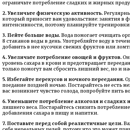
ограничьте потребление сладких и жирных проду
2. Увеличьте физическую активность.
Регулярны
который приносит вам удовольствие: занятия в ф
интенсивности, поэтому планируйте тренировки 
3. Пейте больше воды.
Вода помогает очищать орг
8 стаканов воды в день. Употребляйте воду в тече
добавить в нее кусочки свежих фруктов или ломт
4. Увеличьте потребление овощей и фруктов.
Он
уровень сахара в крови и предотвращает перееда
только помогут вам сбросить лишний вес, но и 
5. Избегайте перекусов и ночного переедания.
Од
поедание поздней ночью. Постарайтесь не есть м
вас возникнет чувство голода, попробуйте пить в
6. Уменьшите потребление алкоголя и сладких 
лишнего веса. Постарайтесь снизить потребление
добавления сахара в пищу и напитки.
7. Поставьте перед собой реалистичные цели.
Ва
себе нереальных целей, потому что это может пр