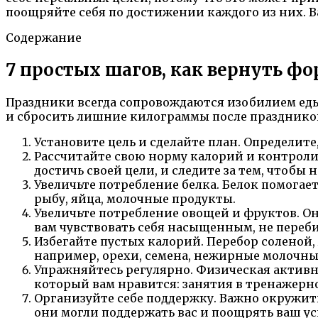
поощряйте себя по достижении каждого из них. В
Содержание
7 простых шагов, как вернуть ф
Праздники всегда сопровождаются изобилием еды,
и сбросить лишние килограммы после праздников
Установите цель и сделайте план. Определите
Рассчитайте свою норму калорий и контроли
достичь своей цели, и следите за тем, чтобы 
Увеличьте потребление белка. Белок помогае
рыбу, яйца, молочные продукты.
Увеличьте потребление овощей и фруктов. О
вам чувствовать себя насыщенным, не переби
Избегайте пустых калорий. Перебор соленой,
например, орехи, семена, нежирные молочны
Упражняйтесь регулярно. Физическая актив
который вам нравится: занятия в тренажерном 
Организуйте себе поддержку. Важно окружить
они могли поддержать вас и поощрять ваш ус