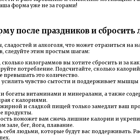
аша форма уже не за горами!
орму после праздников и сбросит
 сладостей и алкоголя, что может отразиться на н
, следуйте этим простым шагам:
, сколько килограммов вы хотите сбросить и за ка
руйте потребление. Подсчитайте, сколько калорий
не превышать это количество.
т усилить чувство сытости и поддерживает мышцы в
ни богаты витаминами и минералами, а также сод
рая с калориями.
 жирной и сладкой пищей только замедлит ваш про
е продукты.
ность поможет вам сжечь лишние калории и укреп
зале, бег, йога, плавание.
 себя людьми, которые будут вас поддерживать. Ра
пех.