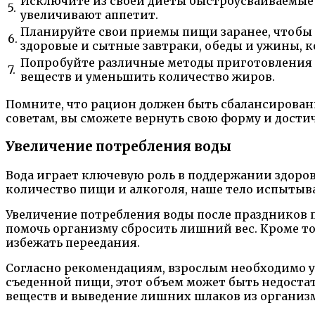
Исключите из своей диеты быстроусваиваемые 
5.
увеличивают аппетит.
Планируйте свои приемы пищи заранее, чтобы 
6.
здоровые и сытные завтраки, обеды и ужины, 
Попробуйте различные методы приготовления пи
7.
веществ и уменьшить количество жиров.
Помните, что рацион должен быть сбалансированн
советам, вы сможете вернуть свою форму и дости
Увеличение потребления воды
Вода играет ключевую роль в поддержании здоров
количество пищи и алкоголя, наше тело испытыв
Увеличение потребления воды после праздников 
помочь организму сбросить лишний вес. Кроме то
избежать переедания.
Согласно рекомендациям, взрослым необходимо уп
съеденной пищи, этот объем может быть недостат
веществ и выведение лишних шлаков из организм