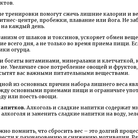
ктов.
е тренировки помогут сжечь лишние калории и вер
итнес-центре, пробежки, плавание или йога. Не за
на каждый день.
анизм от шлаков и токсинов, ускоряет обмен веще
ние всего дня, а не только во время приема пищи. 
ики огурца.
и богаты витаминами, минералами и клетчаткой, 
ние. Увеличьте свое потребление овощей и фруктов
насытят вас важными питательными веществами.
ной из основных причин набора лишнего веса яв
ежду основными приемами пищи и ограничьте употр
оду или поесть овощи.
напитков.
Алкоголь и сладкие напитки содержат мн
 алкоголя и заменить сладкие напитки на воду, зе
жно помнить, что сбросить вес – это долгий процес
ивести к разочарованию и снижению мотивации. Ра