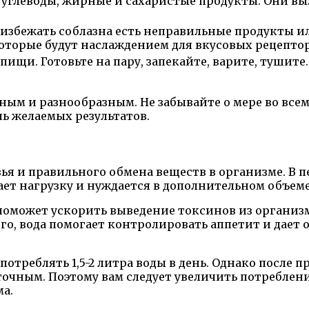
углеводы, жирные и сахаристые продукты. Они выз
избежать соблазна есть неправильные продукты ил
которые будут наслаждением для вкусовых рецепто
щи. Готовьте на пару, запекайте, варите, тушите
ым и разнообразным. Не забывайте о мере во всем 
чь желаемых результатов.
ья и правильного обмена веществ в организме. В 
ает нагрузку и нуждается в дополнительном объем
поможет ускорить выведение токсинов из организ
го, вода помогает контролировать аппетит и дает
отреблять 1,5-2 литра воды в день. Однако после
очным. Поэтому вам следует увеличить потребление
а.